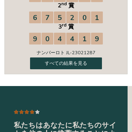
nd
2
賞
6
7
5
2
0
1
rd
3
賞
9
0
4
4
1
9
ナンバーロト JL-23021287
すべての結果を見る
私たちはあなたに私たちのサイ