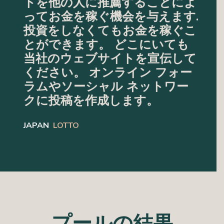
トを他の人に推薦することによ
ってお金を稼ぐ機会を与えます.
投資をしなくてもお金を稼ぐこ
とができます。 どこにいても
当社のウェブサイトを宣伝して
ください。 オンライン フォー
ラムやソーシャル ネットワー
クに投稿を作成します。
JAPAN
LOTTO
プールの結果