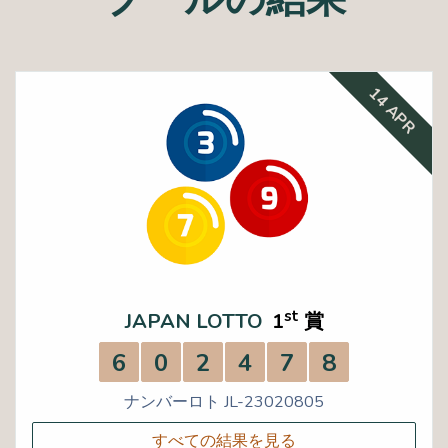
14 APR
st
JAPAN LOTTO
1
賞
6
0
2
4
7
8
ナンバーロト JL-23020805
すべての結果を見る