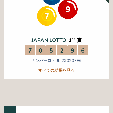
st
JAPAN LOTTO
1
賞
7
0
5
2
9
6
ナンバーロト JL-23020796
すべての結果を見る