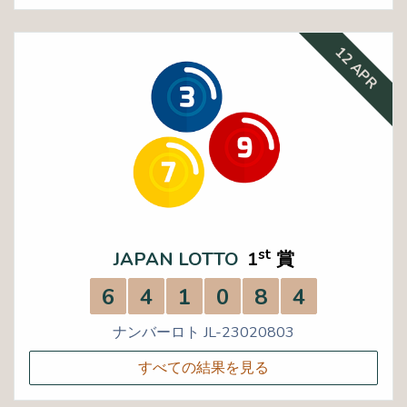
12 APR
st
JAPAN LOTTO
1
賞
6
4
1
0
8
4
ナンバーロト JL-23020803
すべての結果を見る