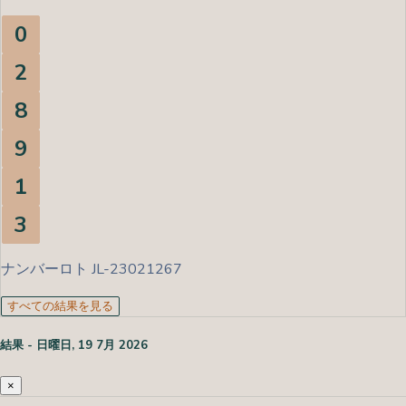
0
2
8
9
1
3
ナンバーロト JL-23021267
すべての結果を見る
結果 - 日曜日, 19 7月 2026
×