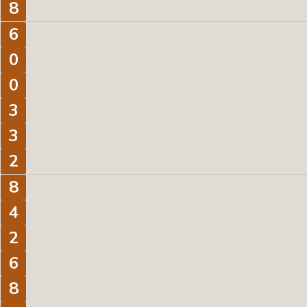
8
6
0
0
3
3
2
8
4
2
6
8