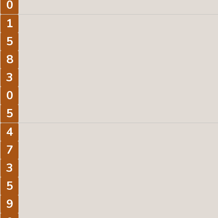
0
1
5
8
3
0
5
4
7
3
5
9