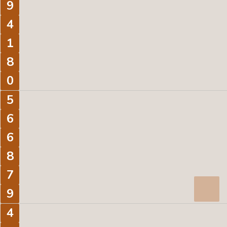
9
4
1
8
0
5
6
6
8
7
9
4