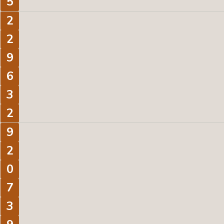
5
2
2
9
6
3
2
9
2
0
7
3