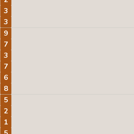
3
3
9
7
3
7
6
8
5
2
1
5