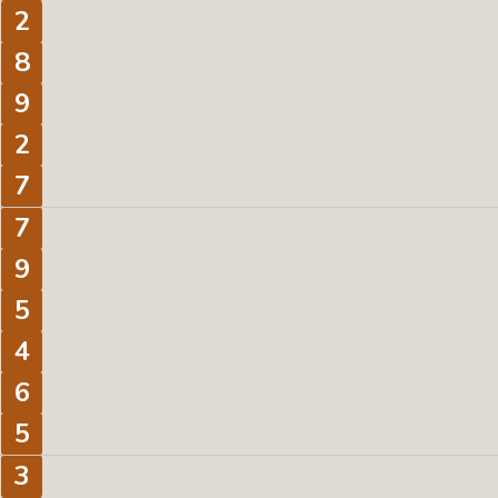
2
8
9
2
7
7
9
5
4
6
5
3