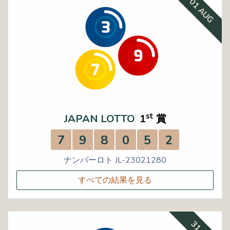
01 AUG
st
JAPAN LOTTO
1
賞
7
9
8
0
5
2
ナンバーロト JL-23021280
すべての結果を見る