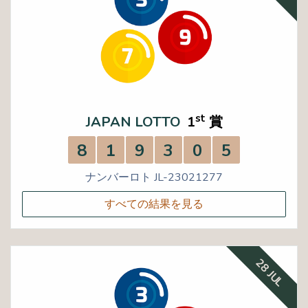
st
JAPAN LOTTO
1
賞
8
1
9
3
0
5
ナンバーロト JL-23021277
すべての結果を見る
28 JUL