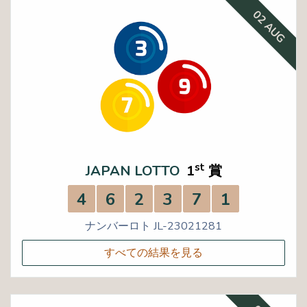
02 AUG
st
JAPAN LOTTO
1
賞
4
6
2
3
7
1
ナンバーロト JL-23021281
すべての結果を見る