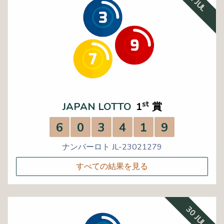
31 JUL
st
JAPAN LOTTO
1
賞
6
0
3
4
1
9
ナンバーロト JL-23021279
すべての結果を見る
30 JUL