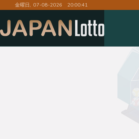
金曜日,
07-08-2026
20:00:42