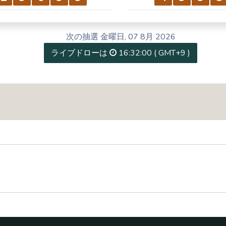
次の抽選 金曜日, 07 8月 2026
ライブドローは
16:32:00 ( GMT+9 )