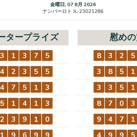
金曜日, 07 8月 2026
ナンバーロト JL-23021286
ータープライズ
慰めの
3
1
3
7
5
8
3
2
5
4
2
3
5
5
3
8
5
1
4
7
5
1
3
3
3
5
1
5
1
4
1
3
8
7
0
3
2
3
9
1
0
9
4
7
1
1
9
6
9
9
4
9
9
5