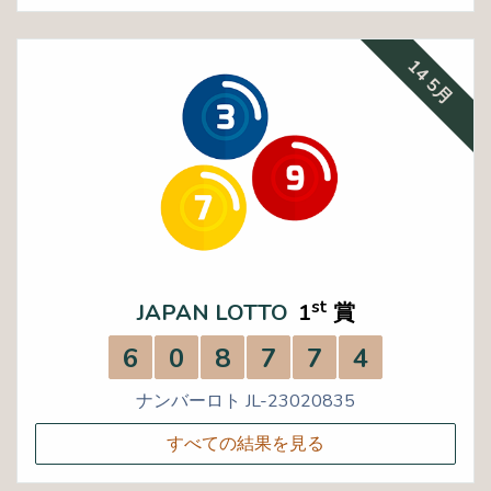
14 5月
st
JAPAN LOTTO
1
賞
6
0
8
7
7
4
ナンバーロト JL-23020835
すべての結果を見る