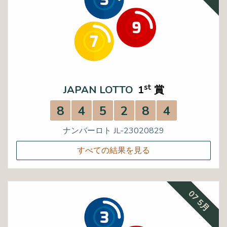
st
JAPAN LOTTO
1
賞
8
4
5
2
8
4
ナンバーロト JL-23020829
すべての結果を見る
07 5月