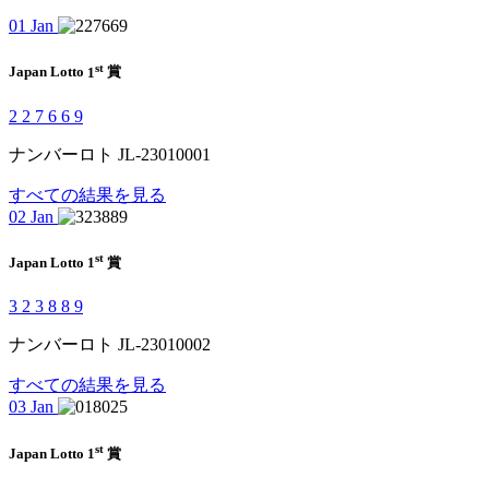
01 Jan
st
Japan Lotto
1
賞
2
2
7
6
6
9
ナンバーロト JL-23010001
すべての結果を見る
02 Jan
st
Japan Lotto
1
賞
3
2
3
8
8
9
ナンバーロト JL-23010002
すべての結果を見る
03 Jan
st
Japan Lotto
1
賞