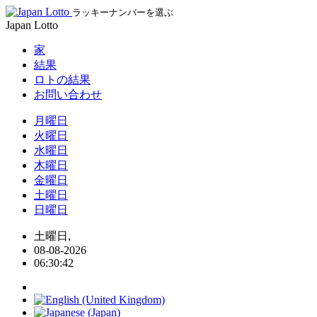
ラッキーナンバーを選ぶ
Japan Lotto
家
結果
ロトの結果
お問い合わせ
月曜日
火曜日
水曜日
木曜日
金曜日
土曜日
日曜日
土曜日,
08-08-2026
06:30:42