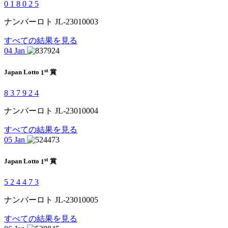
0
1
8
0
2
5
ナンバーロト JL-23010003
すべての結果を見る
04 Jan
st
Japan Lotto
1
賞
8
3
7
9
2
4
ナンバーロト JL-23010004
すべての結果を見る
05 Jan
st
Japan Lotto
1
賞
5
2
4
4
7
3
ナンバーロト JL-23010005
すべての結果を見る