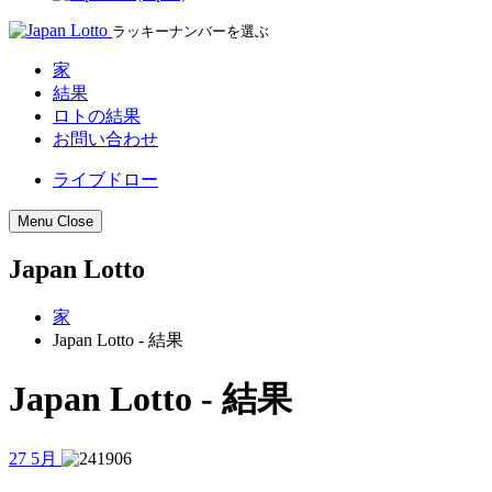
ラッキーナンバーを選ぶ
家
結果
ロトの結果
お問い合わせ
ライブドロー
Menu
Close
Japan
Lotto
家
Japan
Lotto - 結果
Japan
Lotto - 結果
27 5月