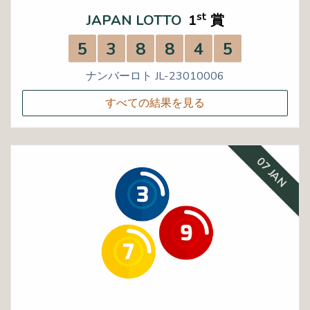
st
JAPAN LOTTO
1
賞
5
3
8
8
4
5
ナンバーロト JL-23010006
すべての結果を見る
07 JAN