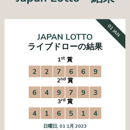
01 JAN
JAPAN LOTTO
ライブドローの結果
st
1
賞
2
2
7
6
6
9
nd
2
賞
6
4
9
7
9
3
rd
3
賞
4
1
6
5
1
4
日曜日, 01 1月 2023