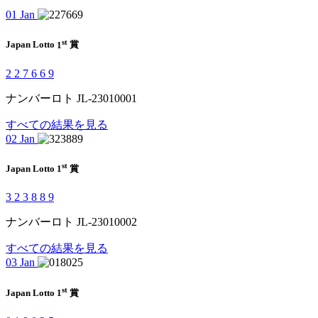
01 Jan
st
Japan Lotto
1
賞
2
2
7
6
6
9
ナンバーロト JL-23010001
すべての結果を見る
02 Jan
st
Japan Lotto
1
賞
3
2
3
8
8
9
ナンバーロト JL-23010002
すべての結果を見る
03 Jan
st
Japan Lotto
1
賞