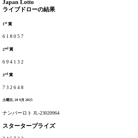
Japan Lotto
ライブドローの結果
st
1
賞
6
1
8
0
5
7
nd
2
賞
6
9
4
1
3
2
rd
3
賞
7
3
2
6
4
8
土曜日, 20 9月 2025
ナンバーロト JL-23020964
スタータープライズ