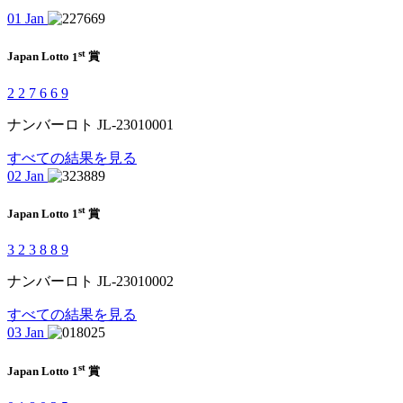
01 Jan
st
Japan Lotto
1
賞
2
2
7
6
6
9
ナンバーロト JL-23010001
すべての結果を見る
02 Jan
st
Japan Lotto
1
賞
3
2
3
8
8
9
ナンバーロト JL-23010002
すべての結果を見る
03 Jan
st
Japan Lotto
1
賞