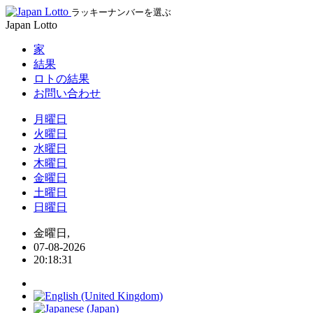
ラッキーナンバーを選ぶ
Japan Lotto
家
結果
ロトの結果
お問い合わせ
月曜日
火曜日
水曜日
木曜日
金曜日
土曜日
日曜日
金曜日,
07-08-2026
20:18:32