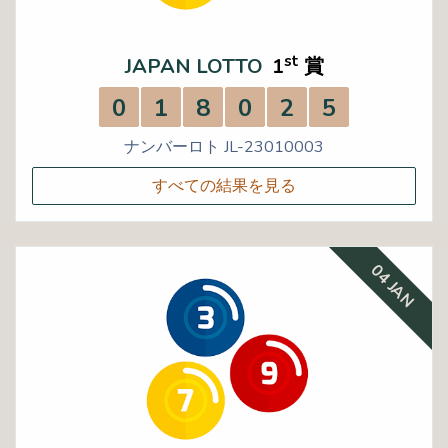
st
JAPAN LOTTO
1
賞
0
1
8
0
2
5
ナンバーロト JL-23010003
すべての結果を見る
04 JAN