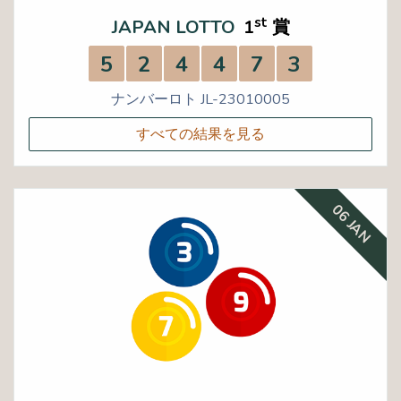
st
JAPAN LOTTO
1
賞
5
2
4
4
7
3
ナンバーロト JL-23010005
すべての結果を見る
06 JAN